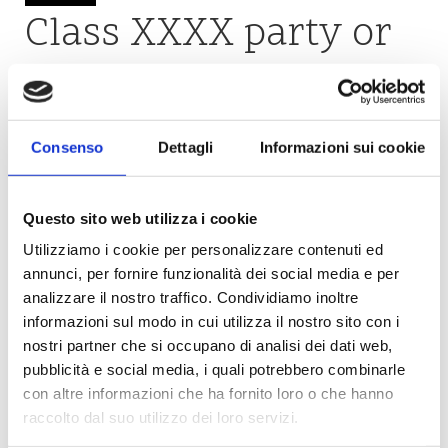
Class XXXX party or
birthday party
Consenso
Dettagli
Informazioni sui cookie
Thanks to the versatility of the space of the Galleon, on board you
can organize a
surprise party
, a “class xxxx” party or a
birthday party
and create the event you have in your mind with a flair that is sure to
Questo sito web utilizza i cookie
lift the spirits.
Utilizziamo i cookie per personalizzare contenuti ed
annunci, per fornire funzionalità dei social media e per
Sailing trough routes, between
Venice
and its
lagoon
, on board you
analizzare il nostro traffico. Condividiamo inoltre
will not be bored thanks to every single special moments that will
informazioni sul modo in cui utilizza il nostro sito con i
reach the most enthusiastic moment with the cutting of the cake in
nostri partner che si occupano di analisi dei dati web,
front of the
unique scenery
of the most beautiful water city of the
pubblicità e social media, i quali potrebbero combinarle
con altre informazioni che ha fornito loro o che hanno
world:
Venice
.
raccolto dal suo utilizzo dei loro servizi.