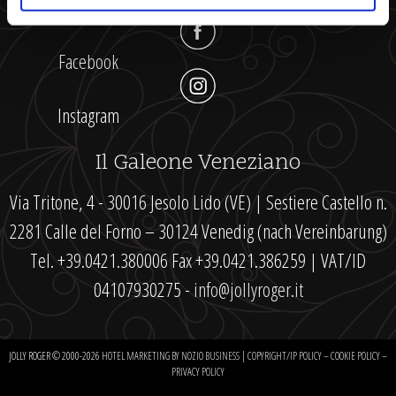
Vimeo
Facebook
Instagram
Il Galeone Veneziano
Via Tritone, 4 - 30016 Jesolo Lido (VE) | Sestiere Castello n.
2281 Calle del Forno – 30124 Venedig (nach Vereinbarung)
Tel. +39.0421.380006 Fax +39.0421.386259 | VAT/ID
04107930275 -
info@jollyroger.it
JOLLY ROGER © 2000-
2026
HOTEL MARKETING BY NOZIO BUSINESS
|
COPYRIGHT/IP POLICY
–
COOKIE POLICY
–
PRIVACY POLICY