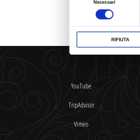
Necessari
del
consenso
RIFIUTA
YouTube
TripAdvisor
Vimeo