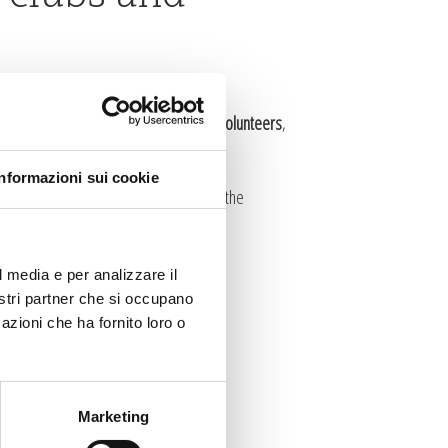
 new president
, a
special thanks to the volunteers
,
Informazioni sui cookie
board with a
tasting of typical dishes
of the
l media e per analizzare il
nostri partner che si occupano
azioni che ha fornito loro o
Marketing