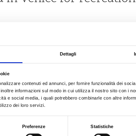
 of a goal
, the
arrival of a new member of the association
, the
election of a
Dettagli
 islands
, with one or more interesting
cultural visits
. The day can continue on 
ookie
nalizzare contenuti ed annunci, per fornire funzionalità dei socia
inoltre informazioni sul modo in cui utilizza il nostro sito con i 
icità e social media, i quali potrebbero combinarle con altre inform
lizzo dei loro servizi.
Preferenze
Statistiche