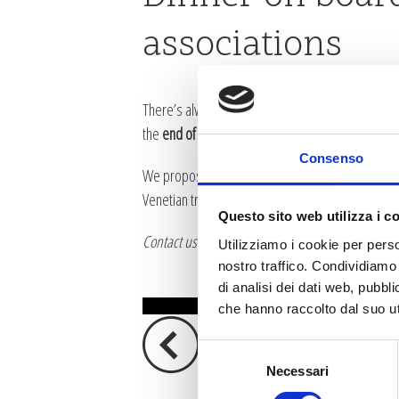
associations
There’s always a
reason to party
: the
achievement
the
end of a season spent together
...
Consenso
We propose an
amazing tour among the Venetian
Venetian tradition.
Questo sito web utilizza i c
Contact us for any information.
Utilizziamo i cookie per perso
nostro traffico. Condividiamo 
di analisi dei dati web, pubbl
REQUEST NOW
che hanno raccolto dal suo uti
Selezione
Necessari
del
consenso